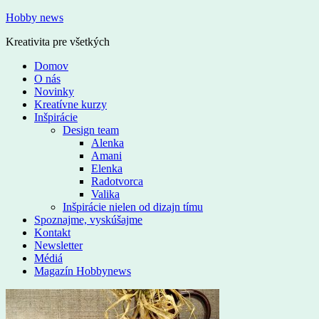
Hobby news
Kreativita pre všetkých
Domov
O nás
Novinky
Kreatívne kurzy
Inšpirácie
Design team
Alenka
Amani
Elenka
Radotvorca
Valika
Inšpirácie nielen od dizajn tímu
Spoznajme, vyskúšajme
Kontakt
Newsletter
Médiá
Magazín Hobbynews