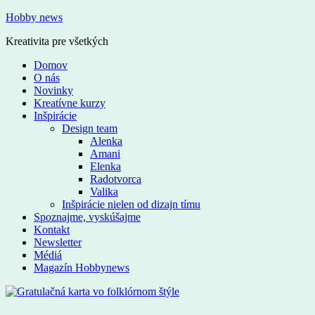
Hobby news
Kreativita pre všetkých
Domov
O nás
Novinky
Kreatívne kurzy
Inšpirácie
Design team
Alenka
Amani
Elenka
Radotvorca
Valika
Inšpirácie nielen od dizajn tímu
Spoznajme, vyskúšajme
Kontakt
Newsletter
Médiá
Magazín Hobbynews