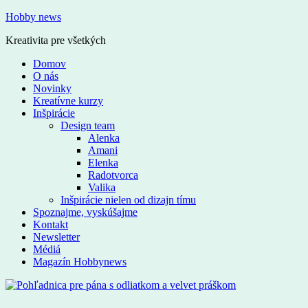
Hobby news
Kreativita pre všetkých
Domov
O nás
Novinky
Kreatívne kurzy
Inšpirácie
Design team
Alenka
Amani
Elenka
Radotvorca
Valika
Inšpirácie nielen od dizajn tímu
Spoznajme, vyskúšajme
Kontakt
Newsletter
Médiá
Magazín Hobbynews