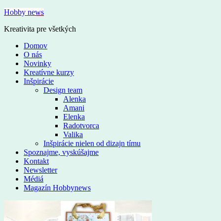
Hobby news
Kreativita pre všetkých
Domov
O nás
Novinky
Kreatívne kurzy
Inšpirácie
Design team
Alenka
Amani
Elenka
Radotvorca
Valika
Inšpirácie nielen od dizajn tímu
Spoznajme, vyskúšajme
Kontakt
Newsletter
Médiá
Magazín Hobbynews