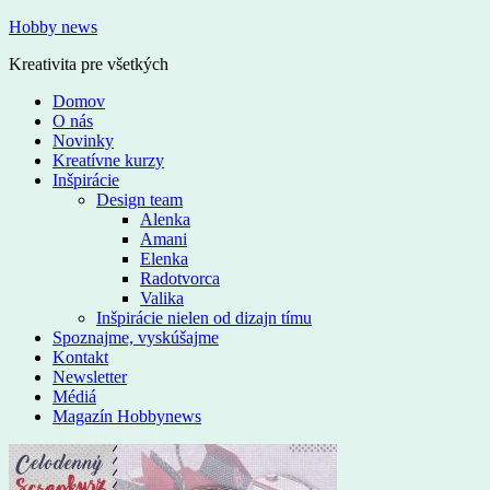
Hobby news
Kreativita pre všetkých
Domov
O nás
Novinky
Kreatívne kurzy
Inšpirácie
Design team
Alenka
Amani
Elenka
Radotvorca
Valika
Inšpirácie nielen od dizajn tímu
Spoznajme, vyskúšajme
Kontakt
Newsletter
Médiá
Magazín Hobbynews