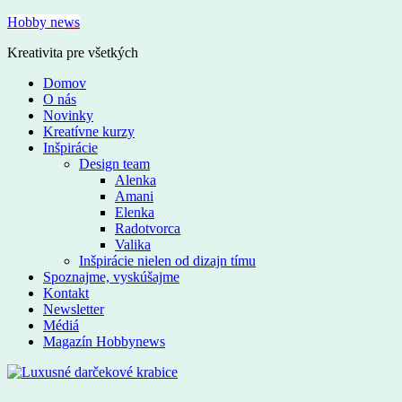
Hobby news
Kreativita pre všetkých
Domov
O nás
Novinky
Kreatívne kurzy
Inšpirácie
Design team
Alenka
Amani
Elenka
Radotvorca
Valika
Inšpirácie nielen od dizajn tímu
Spoznajme, vyskúšajme
Kontakt
Newsletter
Médiá
Magazín Hobbynews