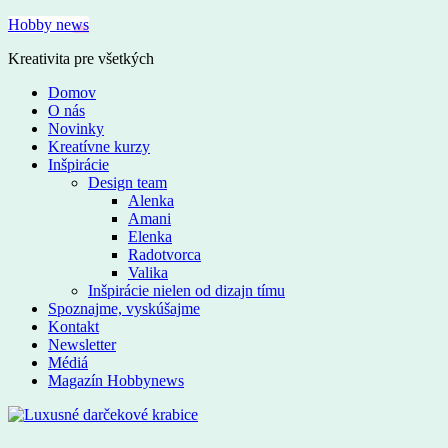
Hobby news
Kreativita pre všetkých
Domov
O nás
Novinky
Kreatívne kurzy
Inšpirácie
Design team
Alenka
Amani
Elenka
Radotvorca
Valika
Inšpirácie nielen od dizajn tímu
Spoznajme, vyskúšajme
Kontakt
Newsletter
Médiá
Magazín Hobbynews