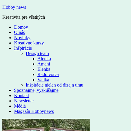
Hobby news
Kreativita pre všetkých
Domov
O nás
Novinky
Kreatívne kurzy
Inšpirácie
Design team
Alenka
Amani
Elenka
Radotvorca
Valika
Inšpirácie nielen od dizajn tímu
Spoznajme, vyskúšajme
Kontakt
Newsletter
Médiá
Magazín Hobbynews