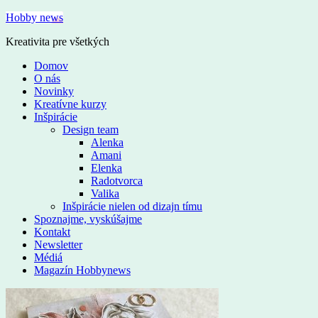
Hobby news
Kreativita pre všetkých
Domov
O nás
Novinky
Kreatívne kurzy
Inšpirácie
Design team
Alenka
Amani
Elenka
Radotvorca
Valika
Inšpirácie nielen od dizajn tímu
Spoznajme, vyskúšajme
Kontakt
Newsletter
Médiá
Magazín Hobbynews