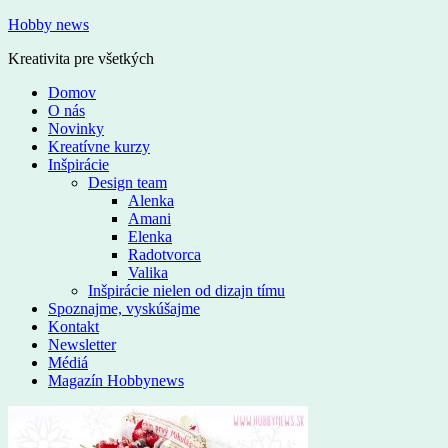
Hobby news
Kreativita pre všetkých
Domov
O nás
Novinky
Kreatívne kurzy
Inšpirácie
Design team
Alenka
Amani
Elenka
Radotvorca
Valika
Inšpirácie nielen od dizajn tímu
Spoznajme, vyskúšajme
Kontakt
Newsletter
Médiá
Magazín Hobbynews