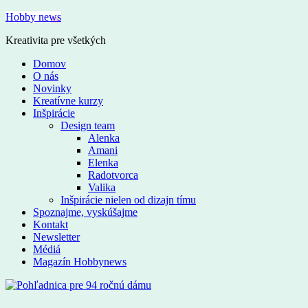
Hobby news
Kreativita pre všetkých
Domov
O nás
Novinky
Kreatívne kurzy
Inšpirácie
Design team
Alenka
Amani
Elenka
Radotvorca
Valika
Inšpirácie nielen od dizajn tímu
Spoznajme, vyskúšajme
Kontakt
Newsletter
Médiá
Magazín Hobbynews