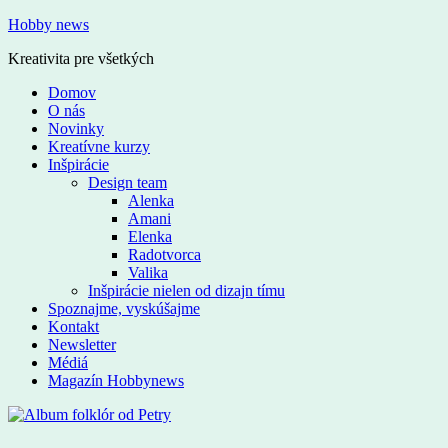
Hobby news
Kreativita pre všetkých
Domov
O nás
Novinky
Kreatívne kurzy
Inšpirácie
Design team
Alenka
Amani
Elenka
Radotvorca
Valika
Inšpirácie nielen od dizajn tímu
Spoznajme, vyskúšajme
Kontakt
Newsletter
Médiá
Magazín Hobbynews