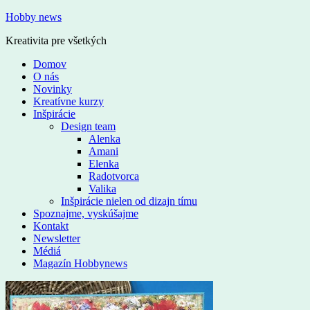
Hobby news
Kreativita pre všetkých
Domov
O nás
Novinky
Kreatívne kurzy
Inšpirácie
Design team
Alenka
Amani
Elenka
Radotvorca
Valika
Inšpirácie nielen od dizajn tímu
Spoznajme, vyskúšajme
Kontakt
Newsletter
Médiá
Magazín Hobbynews