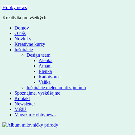
Hobby news
Kreativita pre všetkých
Domov
O nás
Novinky
Kreatívne kurzy
Inšpirácie
Design team
Alenka
Amani
Elenka
Radotvorca
Valika
Inšpirácie nielen od dizajn tímu
Spoznajme, vyskúšajme
Kontakt
Newsletter
Médiá
Magazín Hobbynews