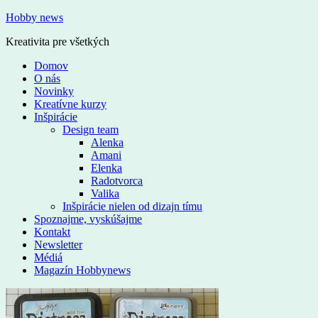
Hobby news
Kreativita pre všetkých
Domov
O nás
Novinky
Kreatívne kurzy
Inšpirácie
Design team
Alenka
Amani
Elenka
Radotvorca
Valika
Inšpirácie nielen od dizajn tímu
Spoznajme, vyskúšajme
Kontakt
Newsletter
Médiá
Magazín Hobbynews