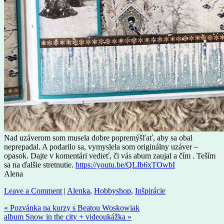
Nad uzáverom som musela dobre popremýšľať, aby sa obal
neprepadal. A podarilo sa, vymyslela som originálny uzáver –
opasok. Dajte v komentári vedieť, či vás abum zaujal a čím . Teším
sa na ďalšie stretnutie.
https://youtu.be/QLIb6xTOwbI
Alena
Leave a Comment
|
Alenka
,
Hobbyshop
,
Inšpirácie
« Pozvánka na kurzy s Beatou Woskowiak
album Snow in the city + videoukážka »