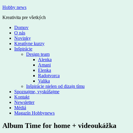
Hobby news
Kreativita pre všetkých
Domov
O nás
Novinky
Kreatívne kurzy
Inšpirácie
Design team
Alenka
Amani
Elenka
Radotvorca
Valika
Inšpirácie nielen od dizajn tímu
Spoznajme, vyskúšajme
Kontakt
Newsletter
Médiá
Magazín Hobbynews
Album Time for home + videoukážka