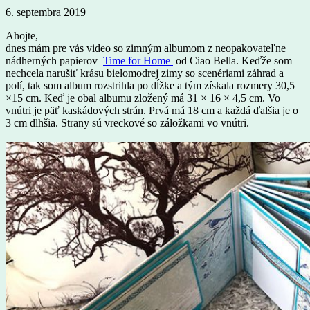
6. septembra 2019
Ahojte,
dnes mám pre vás video so zimným albumom z neopakovateľne
nádherných papierov
Time for Home
od Ciao Bella. Keďže som
nechcela narušiť krásu bielomodrej zimy so scenériami záhrad a
polí, tak som album rozstrihla po dĺžke a tým získala rozmery 30,5
×15 cm. Keď je obal albumu zložený má 31 × 16 × 4,5 cm. Vo
vnútri je päť kaskádových strán. Prvá má 18 cm a každá ďalšia je o
3 cm dlhšia. Strany sú vreckové so záložkami vo vnútri.