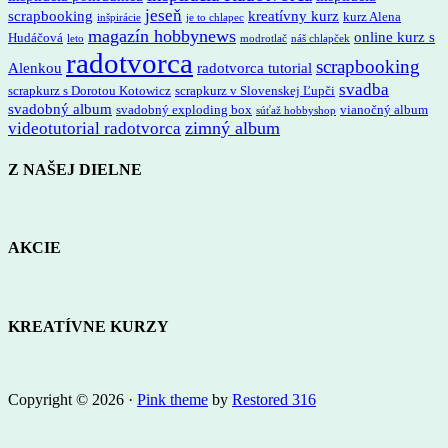
jeseň
scrapbooking
kreatívny kurz
kurz Alena
inšpirácie
je to chlapec
magazín hobbynews
online kurz s
Hudáčová
leto
modrotlač
náš chlapček
radotvorca
scrapbooking
Alenkou
radotvorca tutorial
svadba
scrapkurz s Dorotou Kotowicz
scrapkurz v Slovenskej Ľupči
svadobný album
svadobný exploding box
vianočný album
súťaž hobbyshop
zimný album
videotutorial radotvorca
Z NAŠEJ DIELNE
AKCIE
KREATÍVNE KURZY
Copyright © 2026 ·
Pink theme
by
Restored 316