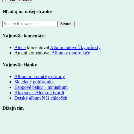
Hľadaj na našej stránke
Najnovšie komentáre
Alena
komentoval
Album milovníčky prírody
Amani
komentoval
Album z modrotlače
Najnovšie články
Album milovníčky prírody
Skladané pohľadnice
Ezopové bájky – minialbum
Ako sme s Alenkou tvorili
Detský album Náš chlapček
Dizajn tím