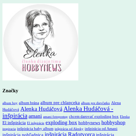
Značky
album pre chlapceka
album brána
Alena
album boy
album pre dievčatko
Alenka Hudáčová -
Alenka Hudáčová
Hudáčová
inšpirácia
amani
chcem darovať exploding box
amani fotopostup
Elenka
exploding box
hobbyshop
El inšpirácia
hobbynews
El inšpirácie
inšpirácia baby album
inšpirácia od Amani
inspiracia
inšpirácia od Alenky
inšpirácia Radotvorca
inšpirácia pohľadnica
inšpirácia