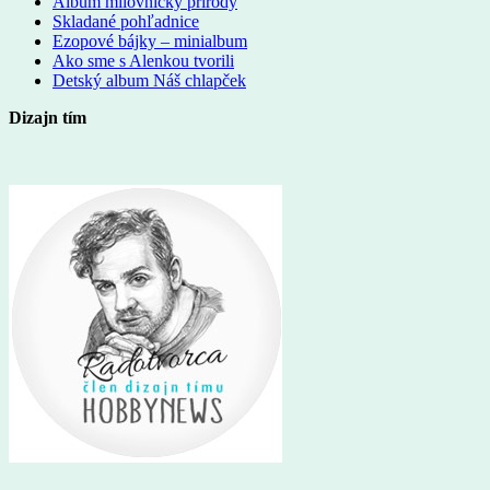
Album milovníčky prírody
Skladané pohľadnice
Ezopové bájky – minialbum
Ako sme s Alenkou tvorili
Detský album Náš chlapček
Dizajn tím