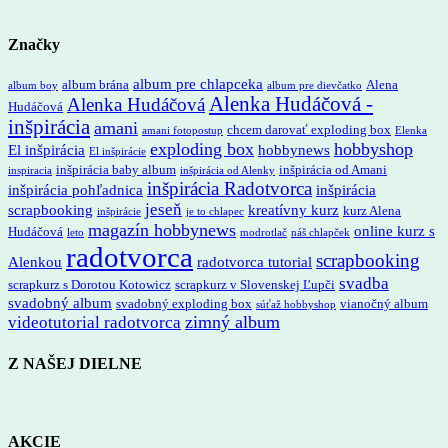
Značky
album pre chlapceka
album brána
Alena
album boy
album pre dievčatko
Alenka Hudáčová -
Alenka Hudáčová
Hudáčová
inšpirácia
amani
chcem darovať exploding box
amani fotopostup
Elenka
exploding box
hobbyshop
El inšpirácia
hobbynews
El inšpirácie
inšpirácia baby album
inšpirácia od Amani
inspiracia
inšpirácia od Alenky
inšpirácia Radotvorca
inšpirácia pohľadnica
inšpirácia
jeseň
scrapbooking
kreatívny kurz
kurz Alena
inšpirácie
je to chlapec
magazín hobbynews
online kurz s
Hudáčová
leto
modrotlač
náš chlapček
radotvorca
scrapbooking
Alenkou
radotvorca tutorial
svadba
scrapkurz s Dorotou Kotowicz
scrapkurz v Slovenskej Ľupči
svadobný album
svadobný exploding box
vianočný album
súťaž hobbyshop
zimný album
videotutorial radotvorca
Z NAŠEJ DIELNE
AKCIE