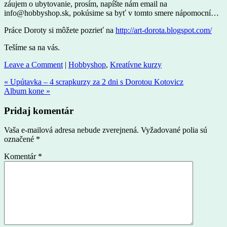
záujem o ubytovanie, prosím, napíšte nám email na
info@hobbyshop.sk, pokúsime sa byť v tomto smere nápomocní…
Práce Doroty si môžete pozrieť na
http://art-dorota.blogspot.com/
Tešíme sa na vás.
Leave a Comment
|
Hobbyshop
,
Kreatívne kurzy
« Upútavka – 4 scrapkurzy za 2 dni s Dorotou Kotovicz
Album kone »
Pridaj komentár
Vaša e-mailová adresa nebude zverejnená.
Vyžadované polia sú
označené
*
Komentár
*