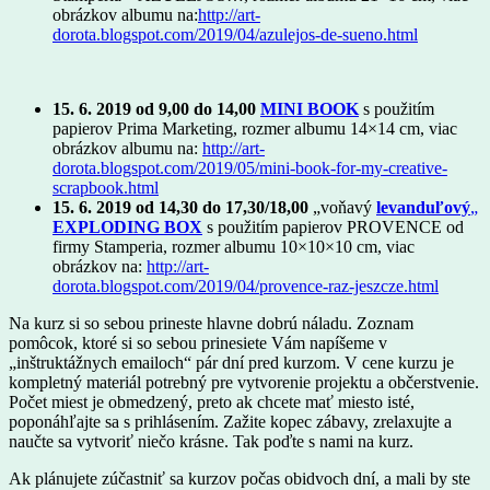
obrázkov albumu na:
http://art-
dorota.blogspot.com/2019/04/azulejos-de-sueno.html
15. 6. 2019 od 9,00 do 14,00
MINI BOOK
s použitím
papierov Prima Marketing, rozmer albumu 14×14 cm, viac
obrázkov albumu na:
http://art-
dorota.blogspot.com/2019/05/mini-book-for-my-creative-
scrapbook.html
15. 6. 2019 od 14,30 do 17,30/18,00
„voňavý
levanduľový
„
EXPLODING BOX
s použitím papierov PROVENCE od
firmy Stamperia, rozmer albumu 10×10×10 cm, viac
obrázkov na:
http://art-
dorota.blogspot.com/2019/04/provence-raz-jeszcze.html
Na kurz si so sebou prineste hlavne dobrú náladu. Zoznam
pomôcok, ktoré si so sebou prinesiete Vám napíšeme v
„inštruktážnych emailoch“ pár dní pred kurzom. V cene kurzu je
kompletný materiál potrebný pre vytvorenie projektu a občerstvenie.
Počet miest je obmedzený, preto ak chcete mať miesto isté,
poponáhľajte sa s prihlásením. Zažite kopec zábavy, zrelaxujte a
naučte sa vytvoriť niečo krásne. Tak poďte s nami na kurz.
Ak plánujete zúčastniť sa kurzov počas obidvoch dní, a mali by ste