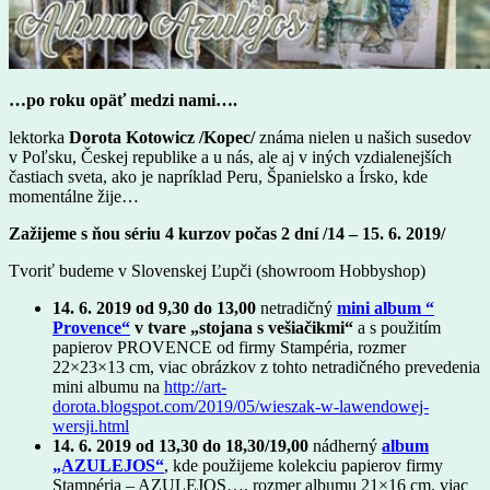
…po roku opäť medzi nami….
lektorka
Dorota Kotowicz /Kopec/
známa nielen u našich susedov
v Poľsku, Českej republike a u nás, ale aj v iných vzdialenejších
častiach sveta, ako je napríklad Peru, Španielsko a Írsko, kde
momentálne žije…
Zažijeme s ňou sériu 4 kurzov počas 2 dní /14 – 15. 6. 2019/
Tvoriť budeme v Slovenskej Ľupči (showroom Hobbyshop)
14. 6. 2019 od 9,30 do 13,00
netradičný
mini album “
Provence“
v tvare „stojana s vešiačikmi“
a s použitím
papierov PROVENCE od firmy Stampéria, rozmer
22×23×13 cm, viac obrázkov z tohto netradičného prevedenia
mini albumu na
http://art-
dorota.blogspot.com/2019/05/wieszak-w-lawendowej-
wersji.html
14. 6. 2019 od 13,30 do 18,30/19,00
nádherný
album
„AZULEJOS“
, kde použijeme kolekciu papierov firmy
Stampéria – AZULEJOS…, rozmer albumu 21×16 cm, viac