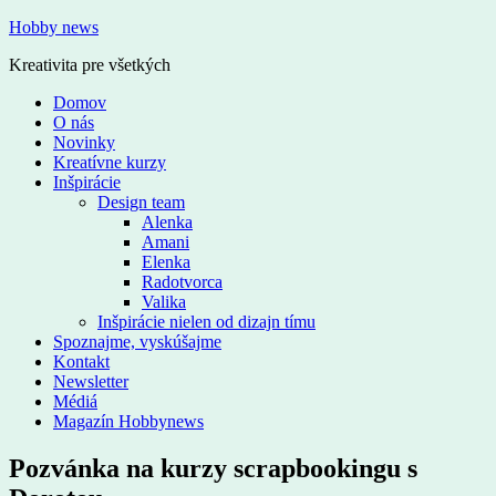
Hobby news
Kreativita pre všetkých
Domov
O nás
Novinky
Kreatívne kurzy
Inšpirácie
Design team
Alenka
Amani
Elenka
Radotvorca
Valika
Inšpirácie nielen od dizajn tímu
Spoznajme, vyskúšajme
Kontakt
Newsletter
Médiá
Magazín Hobbynews
Pozvánka na kurzy scrapbookingu s