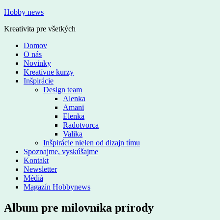
Hobby news
Kreativita pre všetkých
Domov
O nás
Novinky
Kreatívne kurzy
Inšpirácie
Design team
Alenka
Amani
Elenka
Radotvorca
Valika
Inšpirácie nielen od dizajn tímu
Spoznajme, vyskúšajme
Kontakt
Newsletter
Médiá
Magazín Hobbynews
Album pre milovníka prírody