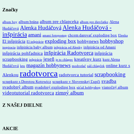
Značky
album pre chlapceka
album brána
Alena
album boy
album pre dievčatko
Alenka Hudáčová -
Alenka Hudáčová
Hudáčová
inšpirácia
amani
chcem darovať exploding box
amani fotopostup
Elenka
exploding box
hobbyshop
El inšpirácia
hobbynews
El inšpirácie
inšpirácia baby album
inšpirácia od Amani
inspiracia
inšpirácia od Alenky
inšpirácia Radotvorca
inšpirácia pohľadnica
inšpirácia
jeseň
scrapbooking
kreatívny kurz
kurz Alena
inšpirácie
je to chlapec
magazín hobbynews
online kurz s
Hudáčová
leto
modrotlač
náš chlapček
radotvorca
scrapbooking
Alenkou
radotvorca tutorial
svadba
scrapkurz s Dorotou Kotowicz
scrapkurz v Slovenskej Ľupči
svadobný album
svadobný exploding box
vianočný album
súťaž hobbyshop
zimný album
videotutorial radotvorca
Z NAŠEJ DIELNE
AKCIE