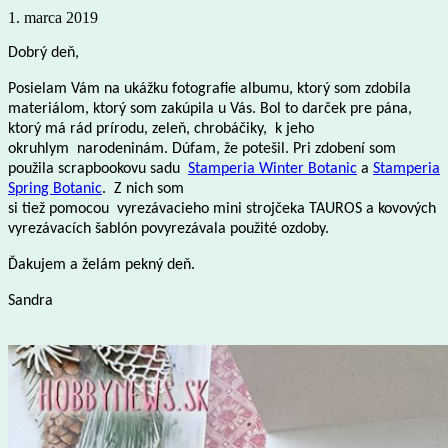
1. marca 2019
Dobrý deň,
Posielam Vám na ukážku fotografie albumu, ktorý som zdobila
materiálom, ktorý som zakúpila u Vás. Bol to darček pre pána,
ktorý má rád prírodu, zeleň, chrobáčiky, k jeho
okruhlym narodeninám. Dúfam, že potešil. Pri zdobení som
použila scrapbookovu sadu
Stamperia Winter Botanic
a
Stamperia
Spring Botanic
. Z nich som
si tiež pomocou vyrezávacieho mini strojčeka TAUROS a kovových
vyrezávacích šablón povyrezávala použité ozdoby.
Ďakujem a želám pekný deň.
Sandra