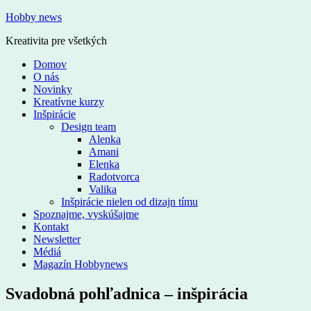
Hobby news
Kreativita pre všetkých
Domov
O nás
Novinky
Kreatívne kurzy
Inšpirácie
Design team
Alenka
Amani
Elenka
Radotvorca
Valika
Inšpirácie nielen od dizajn tímu
Spoznajme, vyskúšajme
Kontakt
Newsletter
Médiá
Magazín Hobbynews
Svadobná pohľadnica – inšpirácia