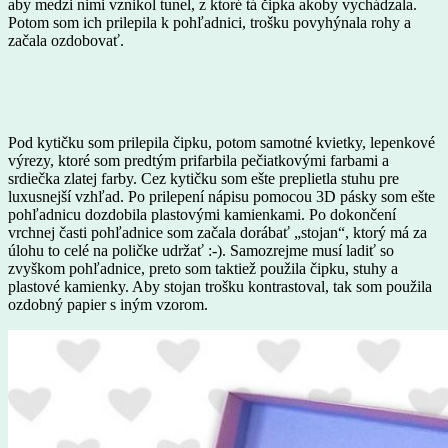
aby medzi nimi vznikol tunel, z ktoré tá čipka akoby vychádzala.
Potom som ich prilepila k pohľadnici, trošku povyhýnala rohy a
začala ozdobovať.
Pod kytičku som prilepila čipku, potom samotné kvietky, lepenkové
výrezy, ktoré som predtým prifarbila pečiatkovými farbami a
srdiečka zlatej farby. Cez kytičku som ešte preplietla stuhu pre
luxusnejší vzhľad. Po prilepení nápisu pomocou 3D pásky som ešte
pohľadnicu dozdobila plastovými kamienkami. Po dokončení
vrchnej časti pohľadnice som začala dorábať „stojan“, ktorý má za
úlohu to celé na poličke udržať :-). Samozrejme musí ladiť so
zvyškom pohľadnice, preto som taktiež použila čipku, stuhy a
plastové kamienky. Aby stojan trošku kontrastoval, tak som použila
ozdobný papier s iným vzorom.