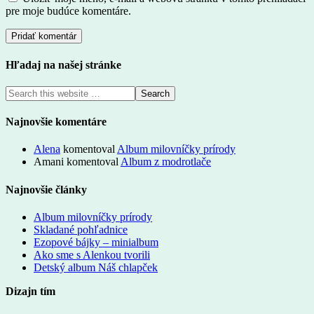
pre moje budúce komentáre.
Hľadaj na našej stránke
Najnovšie komentáre
Alena
komentoval
Album milovníčky prírody
Amani
komentoval
Album z modrotlače
Najnovšie články
Album milovníčky prírody
Skladané pohľadnice
Ezopové bájky – minialbum
Ako sme s Alenkou tvorili
Detský album Náš chlapček
Dizajn tím