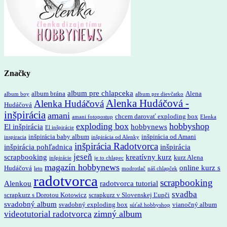
Značky
album pre chlapceka
album brána
Alena
album boy
album pre dievčatko
Alenka Hudáčová -
Alenka Hudáčová
Hudáčová
inšpirácia
amani
chcem darovať exploding box
amani fotopostup
Elenka
exploding box
hobbyshop
El inšpirácia
hobbynews
El inšpirácie
inšpirácia baby album
inšpirácia od Amani
inspiracia
inšpirácia od Alenky
inšpirácia Radotvorca
inšpirácia pohľadnica
inšpirácia
jeseň
scrapbooking
kreatívny kurz
kurz Alena
inšpirácie
je to chlapec
magazín hobbynews
online kurz s
Hudáčová
leto
modrotlač
náš chlapček
radotvorca
scrapbooking
Alenkou
radotvorca tutorial
svadba
scrapkurz s Dorotou Kotowicz
scrapkurz v Slovenskej Ľupči
svadobný album
svadobný exploding box
vianočný album
súťaž hobbyshop
zimný album
videotutorial radotvorca