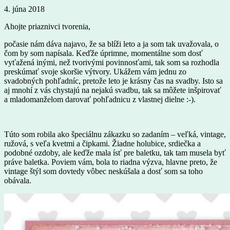
4. júna 2018
Ahojte priaznivci tvorenia,
počasie nám dáva najavo, že sa blíži leto a ja som tak uvažovala, o
čom by som napísala. Keďže úprimne, momentálne som dosť
vyťažená inými, než tvorivými povinnosťami, tak som sa rozhodla
preskúmať svoje skoršie výtvory. Ukážem vám jednu zo
svadobných pohľadníc, pretože leto je krásny čas na svadby. Isto sa
aj mnohí z vás chystajú na nejakú svadbu, tak sa môžete inšpirovať
a mladomanželom darovať pohľadnicu z vlastnej dielne :-).
Túto som robila ako špeciálnu zákazku so zadaním – veľká, vintage,
ružová, s veľa kvetmi a čipkami. Žiadne holubice, srdiečka a
podobné ozdoby, ale keďže mala ísť pre baletku, tak tam musela byť
práve baletka. Poviem vám, bola to riadna výzva, hlavne preto, že
vintage štýl som dovtedy vôbec neskúšala a dosť som sa toho
obávala.