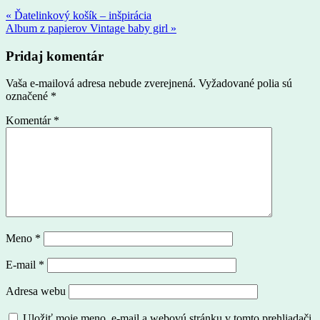
« Ďatelinkový košík – inšpirácia
Album z papierov Vintage baby girl »
Pridaj komentár
Vaša e-mailová adresa nebude zverejnená.
Vyžadované polia sú
označené
*
Komentár
*
Meno
*
E-mail
*
Adresa webu
Uložiť moje meno, e-mail a webovú stránku v tomto prehliadači