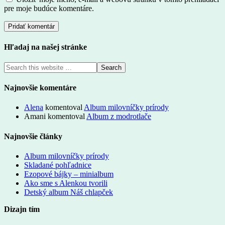
pre moje budúce komentáre.
Hľadaj na našej stránke
Najnovšie komentáre
Alena
komentoval
Album milovníčky prírody
Amani
komentoval
Album z modrotlače
Najnovšie články
Album milovníčky prírody
Skladané pohľadnice
Ezopové bájky – minialbum
Ako sme s Alenkou tvorili
Detský album Náš chlapček
Dizajn tím