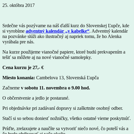
25. októbra 2017
Srdečne vás pozývame na náš ďalší kurz do Slovenskej Ľupče, kde
si vyrobíme
adventný kalendár „v kabelke“
. Adventný kalendár
na pozvánke slúži ako ilustračný aj napriek tomu, že ho Alenka
vyrábala pre nás.
Na kurze použijeme vianočné papiere, ktoré budú prekvapením a
tešiť sa môžete aj na nové vianočné samolepky.
Cena kurzu je 27,- €
Miesto konania:
Cambelova 13, Slovenská Ľupča
Začneme
v sobotu 11. novembra o 9.00 hod.
O občerstvenie a jedlo je postarané.
Pri objednávke pri zadávaní dopravy si zaškrtnite osobný odber.
Stačí si so sebou doniesť nožničky, všetko ostatné vieme poskytnúť.
Príďte, zrelaxujete a naučíte sa vytvoriť niečo nové, čo poteší vás a
čo bude obdivovať aj vaše okolie.