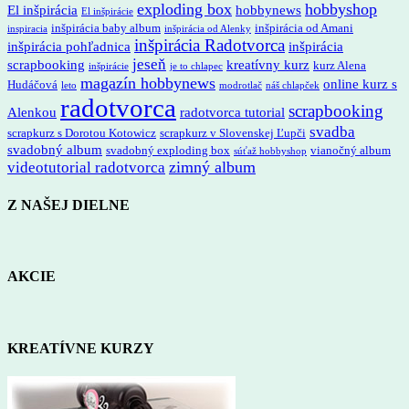
exploding box
hobbyshop
El inšpirácia
hobbynews
El inšpirácie
inšpirácia baby album
inšpirácia od Amani
inspiracia
inšpirácia od Alenky
inšpirácia Radotvorca
inšpirácia pohľadnica
inšpirácia
jeseň
scrapbooking
kreatívny kurz
kurz Alena
inšpirácie
je to chlapec
magazín hobbynews
online kurz s
Hudáčová
leto
modrotlač
náš chlapček
radotvorca
scrapbooking
Alenkou
radotvorca tutorial
svadba
scrapkurz s Dorotou Kotowicz
scrapkurz v Slovenskej Ľupči
svadobný album
svadobný exploding box
vianočný album
súťaž hobbyshop
zimný album
videotutorial radotvorca
Z NAŠEJ DIELNE
AKCIE
KREATÍVNE KURZY