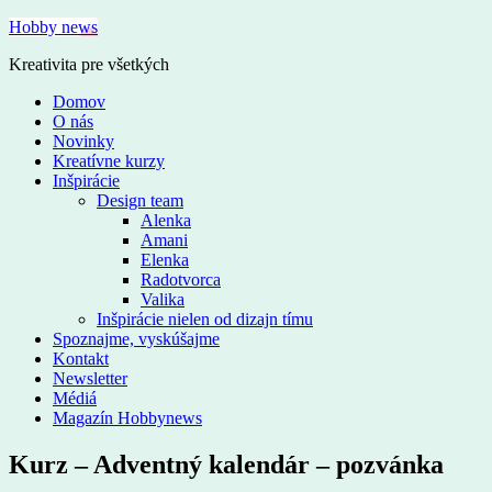
Hobby news
Kreativita pre všetkých
Domov
O nás
Novinky
Kreatívne kurzy
Inšpirácie
Design team
Alenka
Amani
Elenka
Radotvorca
Valika
Inšpirácie nielen od dizajn tímu
Spoznajme, vyskúšajme
Kontakt
Newsletter
Médiá
Magazín Hobbynews
Kurz – Adventný kalendár – pozvánka