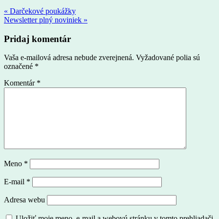
« Darčekové poukážky
Newsletter plný noviniek »
Pridaj komentár
Vaša e-mailová adresa nebude zverejnená.
Vyžadované polia sú
označené
*
Komentár
*
Meno
*
E-mail
*
Adresa webu
Uložiť moje meno, e-mail a webovú stránku v tomto prehliadači