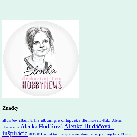
Značky
album pre chlapceka
album brána
Alena
album boy
album pre dievčatko
Alenka Hudáčová -
Alenka Hudáčová
Hudáčová
inšpirácia
amani
chcem darovať exploding box
amani fotopostup
Elenka