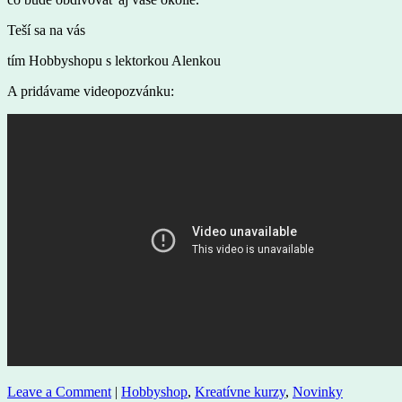
Teší sa na vás
tím Hobbyshopu s lektorkou Alenkou
A pridávame videopozvánku:
Leave a Comment
|
Hobbyshop
,
Kreatívne kurzy
,
Novinky