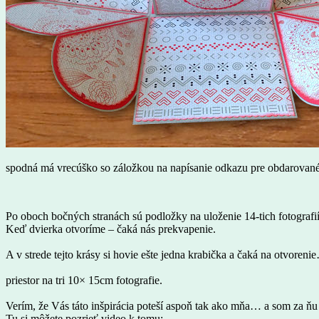
spodná má vrecúško so záložkou na napísanie odkazu pre obdarovan
Po oboch bočných stranách sú podložky na uloženie 14-tich fotografií
Keď dvierka otvoríme – čaká nás prekvapenie.
A v strede tejto krásy si hovie ešte jedna krabička a čaká na otvore
priestor na tri 10× 15cm fotografie.
Verím, že Vás táto inšpirácia poteší aspoň tak ako mňa… a som za ň
Tu si môžete pozrieť video k tomu: