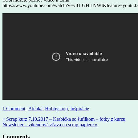
https://www.youtube.com/watch?v=viU-GHj1NWI&feature=youtu.b
1 Comment
|
Alenka
,
Hobbyshop
,
Inšpirácie
« Scrap kurz 7.10.2017 – Krabička so šuflíkom – fotky z kurzu
Newsletter – víkendová zľava na scrap papiere »
Comments