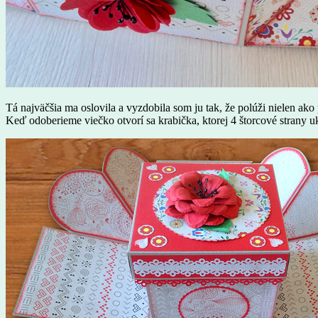
Tá najväčšia ma oslovila a vyzdobila som ju tak, že polúži nielen ako p
Keď odoberieme viečko otvorí sa krabička, ktorej 4 štorcové strany uk