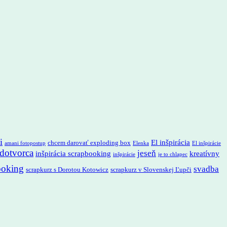
i
El inšpirácia
chcem darovať exploding box
amani fotopostup
Elenka
El inšpirácie
adotvorca
jeseň
inšpirácia scrapbooking
kreatívny
inšpirácie
je to chlapec
ooking
svadba
scrapkurz s Dorotou Kotowicz
scrapkurz v Slovenskej Ľupči