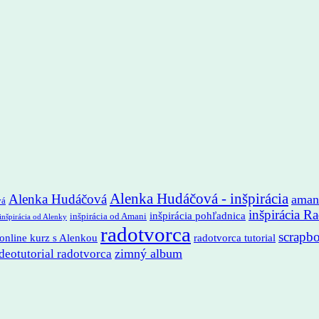
Alenka Hudáčová - inšpirácia
Alenka Hudáčová
aman
vá
inšpirácia R
inšpirácia pohľadnica
inšpirácia od Amani
inšpirácia od Alenky
radotvorca
scrapb
online kurz s Alenkou
radotvorca tutorial
zimný album
deotutorial radotvorca