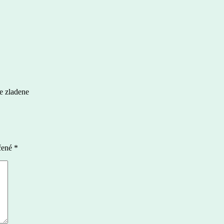
ne zladene
čené
*