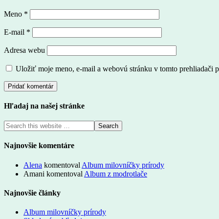
Meno
*
E-mail
*
Adresa webu
Uložiť moje meno, e-mail a webovú stránku v tomto prehliadači 
Hľadaj na našej stránke
Najnovšie komentáre
Alena
komentoval
Album milovníčky prírody
Amani
komentoval
Album z modrotlače
Najnovšie články
Album milovníčky prírody