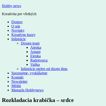
Hobby news
Kreativita pre všetkých
Domov
O nás
Novinky
Kreatívne kurzy
Inšpirácie
Design team
Alenka
Amani
Elenka
Radotvorca
Valika
Inšpirácie nielen od dizajn tímu
Spoznajme, vyskúšajme
Kontakt
Newsletter
Médiá
Magazín Hobbynews
Rozkladacia krabička – srdce