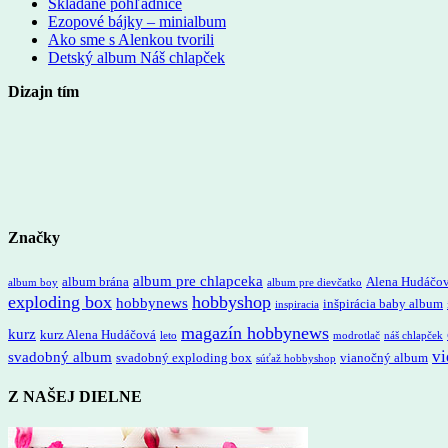
Skladané pohľadnice
Ezopové bájky – minialbum
Ako sme s Alenkou tvorili
Detský album Náš chlapček
Dizajn tím
Značky
album pre chlapceka
album brána
Alena Hudáčo
album boy
album pre dievčatko
exploding box
hobbyshop
hobbynews
inšpirácia baby album
inspiracia
magazín hobbynews
kurz
kurz Alena Hudáčová
leto
modrotlač
náš chlapček
vi
svadobný album
svadobný exploding box
vianočný album
súťaž hobbyshop
Z NAŠEJ DIELNE