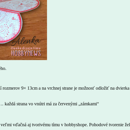
ého.
í rozmerov 9× 13cm a na vrchnej strane je možnosť odložiť na dvierka 
nie… každá strana vo vnútri má za červenými „zámkami“
u veľmi vďačná aj tvorivému tímu v hobbyshope. Pohodové tvorenie že