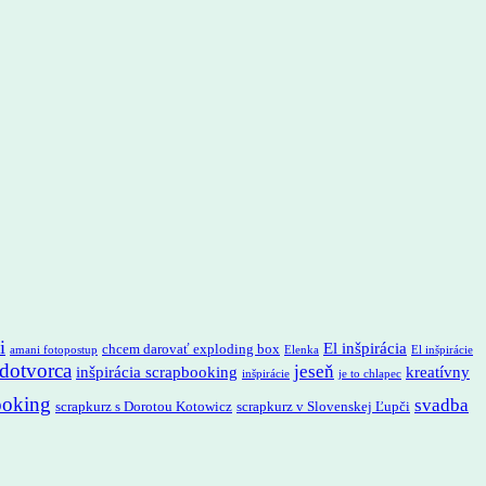
i
El inšpirácia
chcem darovať exploding box
amani fotopostup
Elenka
El inšpirácie
adotvorca
jeseň
inšpirácia scrapbooking
kreatívny
inšpirácie
je to chlapec
ooking
svadba
scrapkurz s Dorotou Kotowicz
scrapkurz v Slovenskej Ľupči