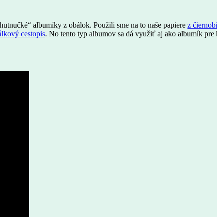
„chutnučké“ albumíky z obálok. Použili sme na to naše papiere
z čiernob
lkový cestopis
. No tento typ albumov sa dá využiť aj ako albumík pr