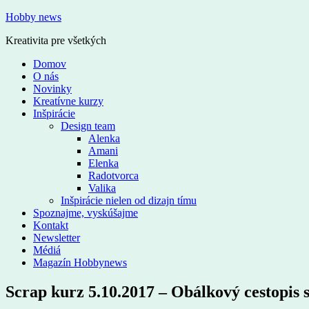
Hobby news
Kreativita pre všetkých
Domov
O nás
Novinky
Kreatívne kurzy
Inšpirácie
Design team
Alenka
Amani
Elenka
Radotvorca
Valika
Inšpirácie nielen od dizajn tímu
Spoznajme, vyskúšajme
Kontakt
Newsletter
Médiá
Magazín Hobbynews
Scrap kurz 5.10.2017 – Obálkový cestopis 