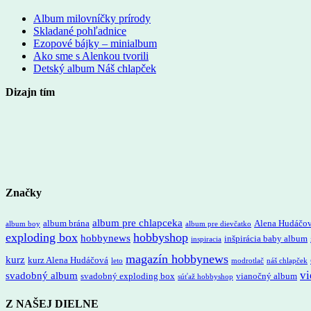
Album milovníčky prírody
Skladané pohľadnice
Ezopové bájky – minialbum
Ako sme s Alenkou tvorili
Detský album Náš chlapček
Dizajn tím
Značky
album pre chlapceka
album brána
Alena Hudáčo
album boy
album pre dievčatko
exploding box
hobbyshop
hobbynews
inšpirácia baby album
inspiracia
magazín hobbynews
kurz
kurz Alena Hudáčová
leto
modrotlač
náš chlapček
vi
svadobný album
svadobný exploding box
vianočný album
súťaž hobbyshop
Z NAŠEJ DIELNE