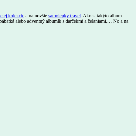
ielej kolekcie
a najnovšie
samolepky travel
. Ako si takýto album
e bábätká alebo adventný albumík s darčekmi a želaniami,… No a na