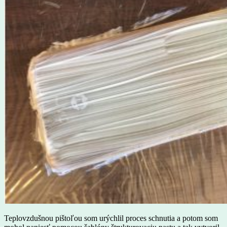
Teplovzdušnou pištoľou som urýchlil proces schnutia a potom som