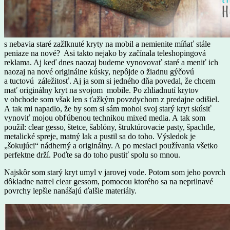
s nebavia staré zažlknuté kryty na mobil a nemienite míňať stále
peniaze na nové? Asi takto nejako by začínala teleshopingová
reklama. Aj keď dnes naozaj budeme vynovovať staré a meniť ich
naozaj na nové originálne kúsky, nepôjde o žiadnu gýčovú
a tuctovú záležitosť. Aj ja som si jedného dňa povedal, že chcem
mať originálny kryt na svojom mobile. Po zhliadnutí krytov
v obchode som však len s ťažkým povzdychom z predajne odišiel.
A tak mi napadlo, že by som si sám mohol svoj starý kryt skúsiť
vynoviť mojou obľúbenou technikou mixed media. A tak som
použil: clear gesso, štetce, šablóny, štruktúrovacie pasty, špachtle,
metalické spreje, matný lak a pustil sa do toho. Výsledok je
„šokujúci“ nádherný a originálny. A po mesiaci používania všetko
perfektne drží. Poďte sa do toho pustiť spolu so mnou.
Najskôr som starý kryt umyl v jarovej vode. Potom som jeho povrch
dôkladne natrel clear gessom, pomocou ktorého sa na neprilnavé
povrchy lepšie nanášajú ďalšie materiály.