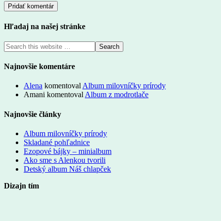
Hľadaj na našej stránke
Najnovšie komentáre
Alena
komentoval
Album milovníčky prírody
Amani
komentoval
Album z modrotlače
Najnovšie články
Album milovníčky prírody
Skladané pohľadnice
Ezopové bájky – minialbum
Ako sme s Alenkou tvorili
Detský album Náš chlapček
Dizajn tím