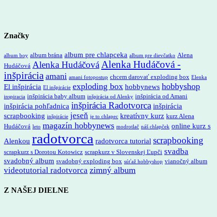
Značky
album pre chlapceka
album brána
Alena
album boy
album pre dievčatko
Alenka Hudáčová -
Alenka Hudáčová
Hudáčová
inšpirácia
amani
chcem darovať exploding box
amani fotopostup
Elenka
exploding box
hobbyshop
El inšpirácia
hobbynews
El inšpirácie
inšpirácia baby album
inšpirácia od Amani
inspiracia
inšpirácia od Alenky
inšpirácia Radotvorca
inšpirácia pohľadnica
inšpirácia
jeseň
scrapbooking
kreatívny kurz
kurz Alena
inšpirácie
je to chlapec
magazín hobbynews
online kurz s
Hudáčová
leto
modrotlač
náš chlapček
radotvorca
scrapbooking
Alenkou
radotvorca tutorial
svadba
scrapkurz s Dorotou Kotowicz
scrapkurz v Slovenskej Ľupči
svadobný album
svadobný exploding box
vianočný album
súťaž hobbyshop
zimný album
videotutorial radotvorca
Z NAŠEJ DIELNE