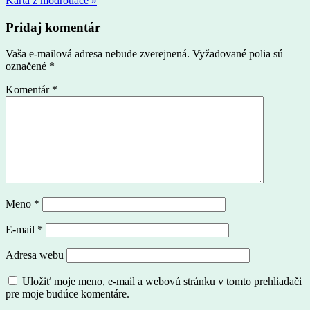
Karta z modrotlače »
Pridaj komentár
Vaša e-mailová adresa nebude zverejnená.
Vyžadované polia sú
označené
*
Komentár
*
Meno
*
E-mail
*
Adresa webu
Uložiť moje meno, e-mail a webovú stránku v tomto prehliadači
pre moje budúce komentáre.