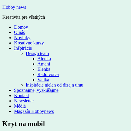
Hobby news
Kreativita pre všetkých
Domov
O nás
Novinky
Kreatívne kurzy
Inšpirácie
Design team
Alenka
Amani
Elenka
Radotvorca
Valika
Inšpirácie nielen od dizajn tímu
Spoznajme, vyskúšajme
Kontakt
Newsletter
Médiá
Magazín Hobbynews
Kryt na mobil