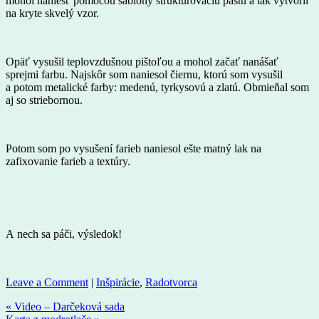
mohol naniesť pomocou šablóny štrukturovaciu pastu a tak vytvoril
na kryte skvelý vzor.
Opäť vysušil teplovzdušnou pištoľou a mohol začať nanášať
sprejmi farbu. Najskôr som naniesol čiernu, ktorú som vysušil
a potom metalické farby: medenú, tyrkysovú a zlatú. Obmieňal som
aj so striebornou.
Potom som po vysušení farieb naniesol ešte matný lak na
zafixovanie farieb a textúry.
A nech sa páči, výsledok!
Leave a Comment
|
Inšpirácie
,
Radotvorca
« Video – Darčeková sada